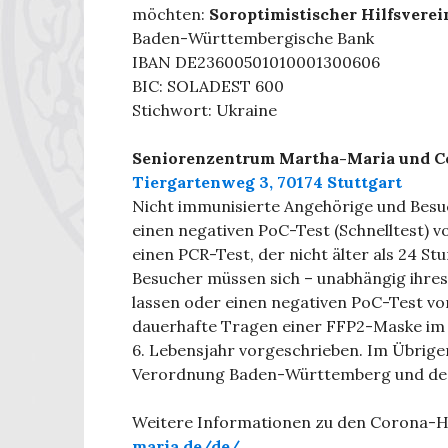
möchten:
Soroptimistischer Hilfsverein
Baden-Württembergische Bank
IBAN DE23600501010001300606
BIC: SOLADEST 600
Stichwort: Ukraine
Seniorenzentrum Martha-Maria und 
Tiergartenweg 3, 70174 Stuttgart
Nicht immunisierte Angehörige und Besu
einen negativen PoC-Test (Schnelltest) vo
einen PCR-Test, der nicht älter als 24 St
Besucher müssen sich – unabhängig ihres
lassen oder einen negativen PoC-Test vorl
dauerhafte Tragen einer FFP2-Maske im 
6. Lebensjahr vorgeschrieben. Im Übrige
Verordnung Baden-Württemberg und des 
Weitere Informationen zu den Corona-H
maria.de/de/