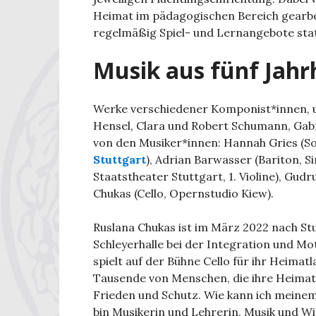
Heimat im pädagogischen Bereich gearbe
regelmäßig Spiel- und Lernangebote stat
Musik aus fünf Jah
Werke verschiedener Komponist*innen, 
Hensel, Clara und Robert Schumann, Gab
von den Musiker*innen: Hannah Gries 
Stuttgart
), Adrian Barwasser (Bariton, S
Staatstheater Stuttgart, 1. Violine), Gudr
Chukas (Cello, Opernstudio Kiew).
Ruslana Chukas ist im März 2022 nach St
Schleyerhalle bei der Integration und Mo
spielt auf der Bühne Cello für ihr Heima
Tausende von Menschen, die ihre Heimat 
Frieden und Schutz. Wie kann ich meinem
bin Musikerin und Lehrerin. Musik und Wi