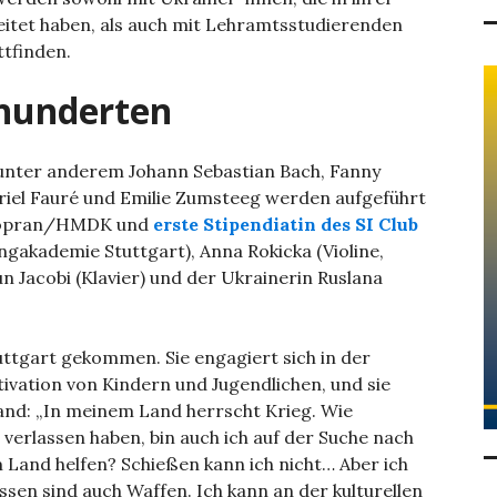
itet haben, als auch mit Lehramtsstudierenden
tfinden.
rhunderten
unter anderem Johann Sebastian Bach, Fanny
riel Fauré und Emilie Zumsteeg werden aufgeführt
(Sopran/HMDK und
erste Stipendiatin des SI Club
ingakademie Stuttgart), Anna Rokicka (Violine,
un Jacobi (Klavier) und der Ukrainerin Ruslana
uttgart gekommen. Sie engagiert sich in der
tivation von Kindern und Jugendlichen, und sie
tland: „In meinem Land herrscht Krieg. Wie
verlassen haben, bin auch ich auf der Suche nach
 Land helfen? Schießen kann ich nicht… Aber ich
ssen sind auch Waffen. Ich kann an der kulturellen