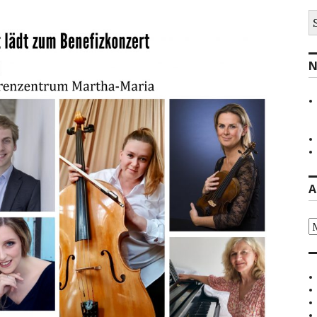
S
na
N
A
Ar