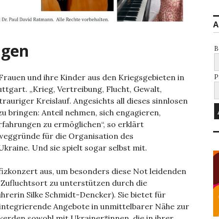
A
ngen
B
Frauen und ihre Kinder aus den Kriegsgebieten in
P
ttgart. „Krieg, Vertreibung, Flucht, Gewalt,
rauriger Kreislauf. Angesichts all dieses sinnlosen
 zu bringen: Anteil nehmen, sich engagieren,
rfahrungen zu ermöglichen“, so erklärt
weggründe für die Organisation des
kraine. Und sie spielt sogar selbst mit.
efizkonzert aus, um besonders diese Not leidenden
 Zufluchtsort zu unterstützen durch die
hrerin Silke Schmidt-Dencker). Sie bietet für
 integrierende Angebote in unmittelbarer Nähe zur
 werden sowohl mit Ukrainer*innen, die in ihrer