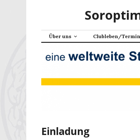
Zum
Soroptim
Inhalt
springen
Über uns
Clubleben/Termi
Einladung